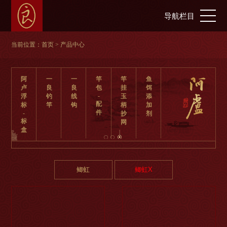
导航栏目
当前位置：
首页
> 产品中心
阿
一
一
竿
竿
鱼
卢
良
良
包
挂
饵
-
浮
钓
线
玉
添
配
标
竿
钩
柄
加
件
-
抄
剂
标
网
盒
鲫虹
鲫虹X