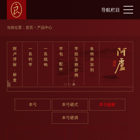
导航栏目
当前位置：
首页
> 产品中心
阿
一
一
竿
竿
鱼
卢
良
良
包
挂
饵
-
浮
钓
线
玉
添
配
标
竿
钩
柄
加
件
-
抄
剂
标
网
盒
本弓
本弓硬式
本弓超硬
本弓硬调